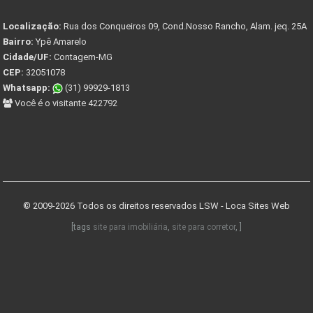
Localização:
Rua dos Conqueiros 09, Cond.Nosso Rancho, Alam. jeq. 25A
Bairro:
Ypê Amarelo
Cidade/UF:
Contagem-MG
CEP:
32051078
Whatsapp:
(31) 99929-1813
Você é o visitante 422792
© 2009-2026 Todos os direitos reservados
LSW - Loca Sites Web
[tags
site para imobiliária
,
site para corretor
, ]