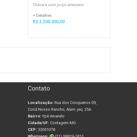
Chácara com poço artesiano
+ Detalhes
R$ 2.200.000,00
Contato
Localização:
Rua dos Conqueiros 09,
Cond.Nosso Rancho, Alam. jeq. 25A
Bairro:
Ypê Amarelo
Cidade/UF:
Contagem-MG
CEP:
32051078
Whatsapp:
(31) 99929-1813