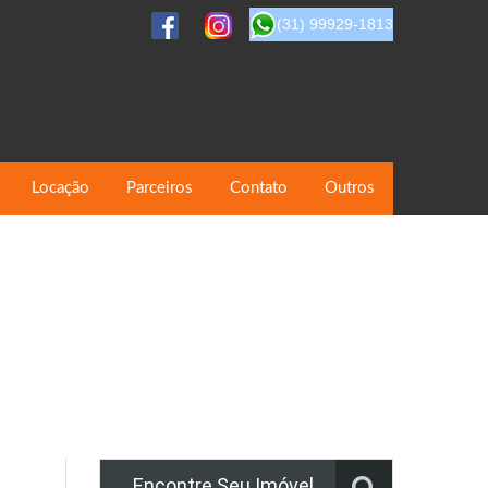
(31) 99929-1813
Locação
Parceiros
Contato
Outros
Encontre Seu Imóvel