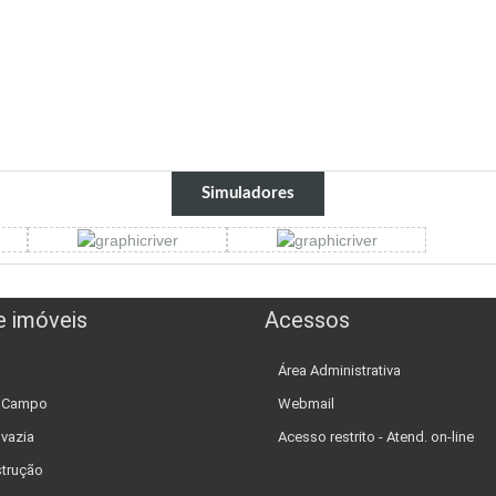
Simuladores
e imóveis
Acessos
Área Administrativa
e Campo
Webmail
 vazia
Acesso restrito - Atend. on-line
trução