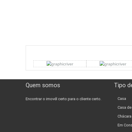
Quem somos
Tipo d
Casa
Encontrar o imovél certo para o cliente certo.
Casa d
Chácara
Em Cons