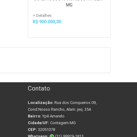
MG
+ Detalhes
R$ 900.000,00
Contato
Localização:
Rua dos Conqueiros 09,
Cond.Nosso Rancho, Alam. jeq. 25A
Bairro:
Ypê Amarelo
Cidade/UF:
Contagem-MG
CEP:
32051078
Whatsapp:
(31) 99929-1813