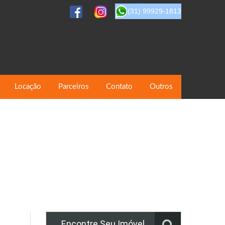
(31) 99929-1813
Locação
Parceiros
Contato
Outros
Encontre Seu Imóvel