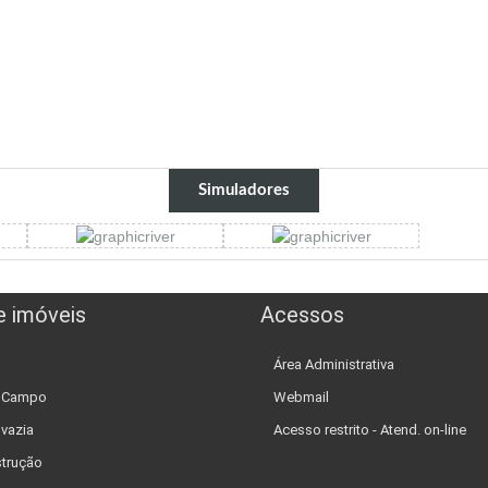
Simuladores
e imóveis
Acessos
Área Administrativa
e Campo
Webmail
 vazia
Acesso restrito - Atend. on-line
trução