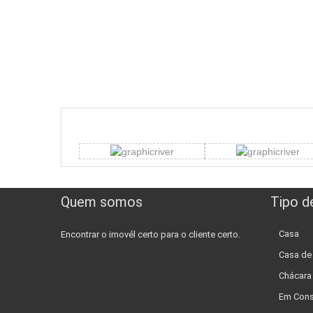
Quem somos
Tipo d
Casa
Encontrar o imovél certo para o cliente certo.
Casa d
Chácara
Em Cons