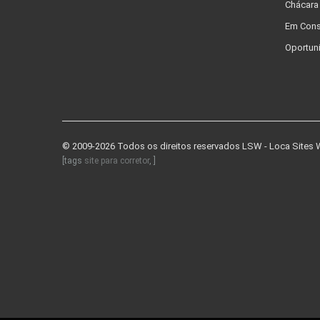
Chácara
Em Cons
Oportun
© 2009-2026 Todos os direitos reservados
LSW - Loca Sites
[tags
site para corretor
, ]