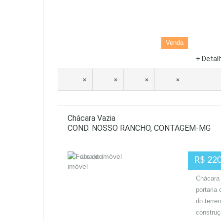
Venda
+ Detal
×
×
×
×
Chácara Vazia
COND. NOSSO RANCHO, CONTAGEM-MG
R$ 220
Chácara 
portaria
do terre
construç