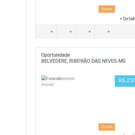
Venda
+ Detal
×
×
×
×
Oportunidade
BELVEDERE, RIBEIRÃO DAS NEVES-MG
R$ 230
Venda