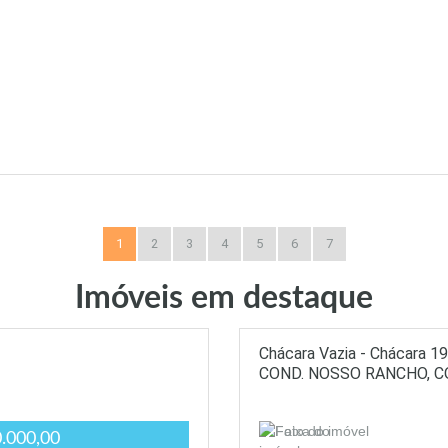
1
2
3
4
5
6
7
Imóveis em destaque
Chácara Vazia - Chácara 1
COND. NOSSO RANCHO, 
.000,00