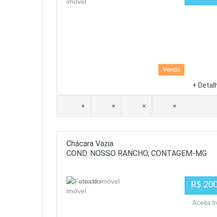
Venda
+ Detal
×
×
×
×
Chácara Vazia
COND. NOSSO RANCHO, CONTAGEM-MG
R$ 200
Aceita 