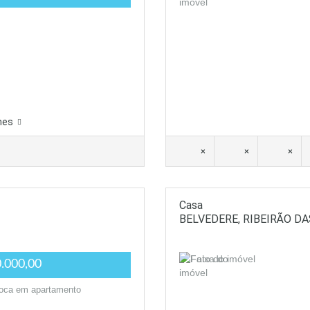
hes
×
×
×
Casa
BELVEDERE, RIBEIRÃO D
.000,00
troca em apartamento