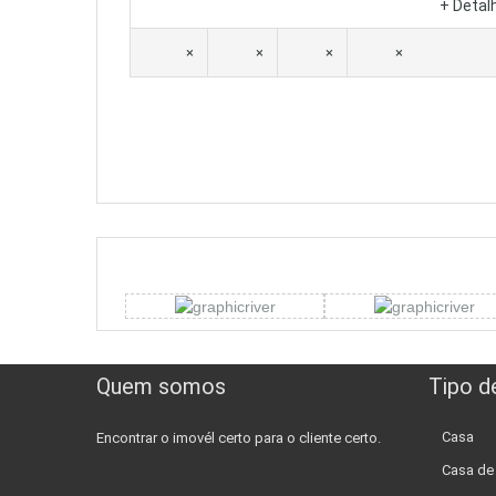
+ Detal
×
×
×
×
Quem somos
Tipo d
Casa
Encontrar o imovél certo para o cliente certo.
Casa d