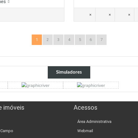
hes
×
×
×
1
2
3
4
5
6
7
Simuladores
e imóveis
Acessos
Área Administrativa
e Campo
Webmail