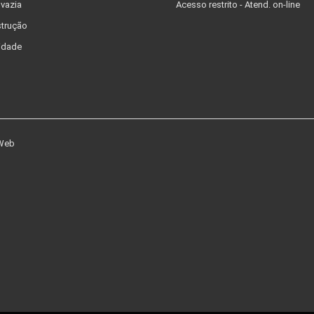
 vazia
Acesso restrito - Atend. on-line
trução
idade
 Web