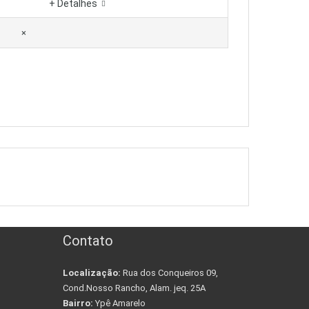
+ Detalhes
×
Contato
Localização:
Rua dos Conqueiros 09,
Cond.Nosso Rancho, Alam. jeq. 25A
Bairro:
Ypê Amarelo