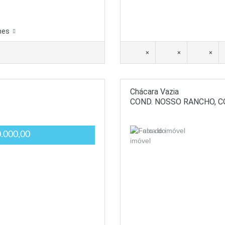
hes
×
×
×
Chácara Vazia
COND. NOSSO RANCHO, 
.000,00