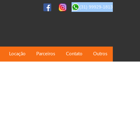
(31) 99929-1813
Locação
Parceiros
Contato
Outros