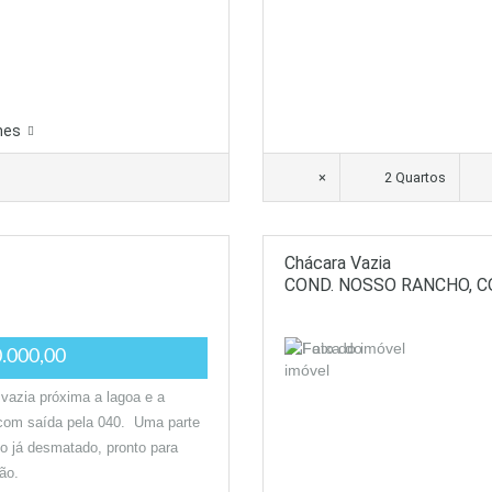
hes
×
2 Quartos
Chácara Vazia
COND. NOSSO RANCHO, 
.000,00
vazia próxima a lagoa e a
 com saída pela 040. Uma parte
no já desmatado, pronto para
ão.