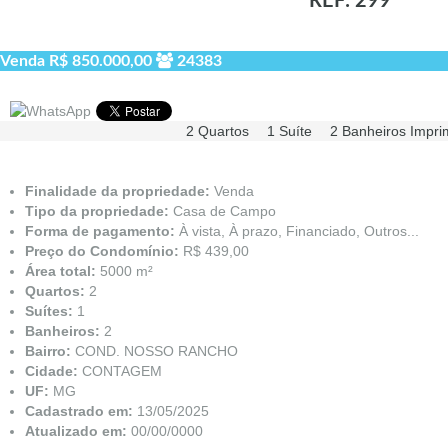
REF: 299
Venda
R$ 850.000,00
24383
2 Quartos
1 Suíte
2 Banheiros
Impri
Finalidade da propriedade:
Venda
Tipo da propriedade:
Casa de Campo
Forma de pagamento:
À vista, À prazo, Financiado, Outros...
Preço do Condomínio:
R$ 439,00
Área total:
5000 m²
Quartos:
2
Suítes:
1
Banheiros:
2
Bairro:
COND. NOSSO RANCHO
Cidade:
CONTAGEM
UF:
MG
Cadastrado em:
13/05/2025
Atualizado em:
00/00/0000