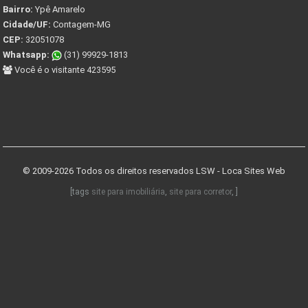
Bairro:
Ypê Amarelo
Cidade/UF:
Contagem-MG
CEP:
32051078
Whatsapp:
(31) 99929-1813
Você é o visitante 423595
© 2009-2026 Todos os direitos reservados
LSW - Loca Sites Web
[tags
site para imobiliária
,
site para corretor
, ]